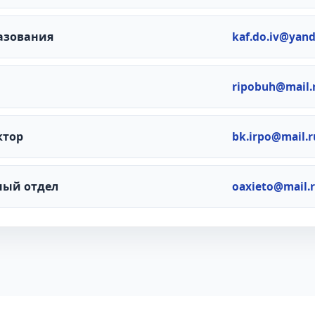
азования
kaf.do.iv@yan
ripobuh@mail.
ктор
bk.irpo@mail.r
ный отдел
oaxieto@mail.