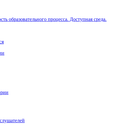
ть образовательного процесса. Доступная среда.
ся
ии
ории
 слушателей