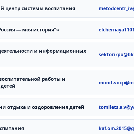
й центр системы воспитания
metodcentr_iv
оссия — моя история”»
elchernaya110
 деятельности и информационных
sektorirpo@bk
воспитательной работы и
monit.vocp@ma
 детей
ии отдыха и оздоровления детей
tomilets.a.v@y
оспитания
kaf.om.2015@g