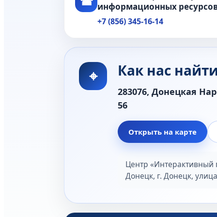
☎
информационных ресурсо
+7 (856) 345-16-14
Как нас найт
⌖
283076, Донецкая Нар
56
Открыть на карте
Центр «Интерактивный п
Донецк, г. Донецк, улиц