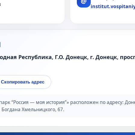
@
в
institut.vospitan
и
одная Республика, Г.О. Донецк, г. Донецк, прос
Скопировать адрес
арк “Россия — моя история”» расположен по адресу: Доне
а Богдана Хмельницкого, 67.