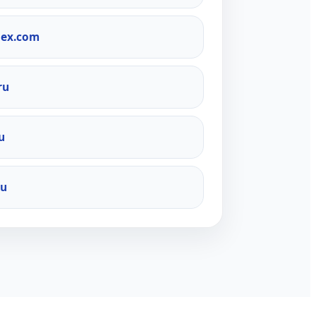
dex.com
ru
u
ru