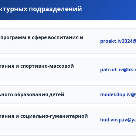
уктурных подразделений
 программ в сфере воспитания и
proekt.iv2024
тания и спортивно-массовой
patriot_iv@bk.
ного образования детей
model.dop.iv@
итания и социально-гуманитарной
hud.vosp.iv@y