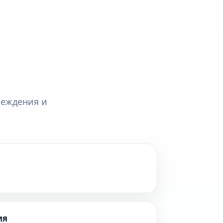
реждения и
ия