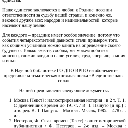
единства.
Наше единство заключается в любви к Родине, несении
ответственности за судьбу нашей страны, и конечно же,
вековой дружбе всех народов и национальностей, которые
населяют нашу землю.
Для каждого – праздник имеет особое значение, потому что
события четырёхсотлетней давности стали примером того,
как общими усилиями можно влиять на определение своего
будущего. Только вместе, сообща, мы можем добиться
многого, сложив воедино наши усилия, труд, энергию, знания
и опыт.
В Научной библиотеке ГО ДПО ИРПО на абонементе
представлена тематическая книжная полка «В единстве наша
сила».
На ней представлены следующие документы:
Москва [Текст] : иллюстрированная история : в 2 т. Т. 1.
С древнейших времен до 1917г. / В. Т. Пашуто [и др.] ;
отв. ред. В. Т. Пашуто. – Москва : Мысль, 1985. – 478 с. :
ил.
Нестеров, Ф. Связь времен [Текст] : опыт исторической
публицистики / Ф. Нестеров. – 2-е изд. – Москва :