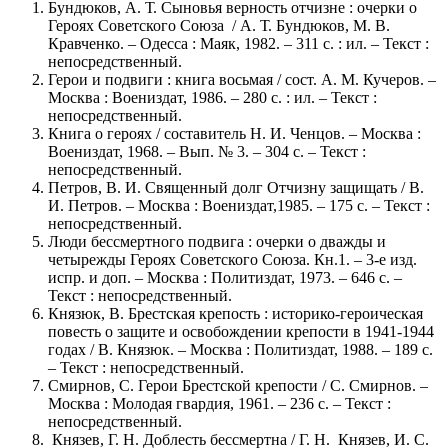
Бундюков, А. Т. Сыновья верность отчизне : очерки о
Героях Советского Союза / А. Т. Бундюков, М. В.
Кравченко. – Одесса : Маяк, 1982. – 311 с. : ил. – Текст :
непосредственный.
Герои и подвиги : книга восьмая / сост. А. М. Кучеров. –
Москва : Воениздат, 1986. – 280 с. : ил. – Текст :
непосредственный.
Книга о героях / составитель Н. И. Ченцов. – Москва :
Воениздат, 1968. – Вып. № 3. – 304 с. – Текст :
непосредственный.
Петров, В. И. Священный долг Отчизну защищать / В.
И. Петров. – Москва : Воениздат,1985. – 175 с. – Текст :
непосредственный.
Люди бессмертного подвига : очерки о дважды и
четырежды Героях Советского Союза. Кн.1. – 3-е изд.
испр. и доп. – Москва : Политиздат, 1973. – 646 с. –
Текст : непосредственный.
Князюк, В. Брестская крепость : историко-героическая
повесть о защите и освобождении крепости в 1941-1944
годах / В. Князюк. – Москва : Политиздат, 1988. – 189 с.
– Текст : непосредственный.
Смирнов, С. Герои Брестской крепости / С. Смирнов. –
Москва : Молодая гвардия, 1961. – 236 с. – Текст :
непосредственный.
Князев, Г. Н. Доблесть бессмертна / Г. Н. Князев, И. С.