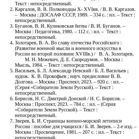
Текст : непосредственный.
Каргалов, В. В. Полководцы X- XVIвв. / В. В. Каргалов.
– Москва : ДОСААФ СССР, 1989. – 334 с. : ил. – Текст :
непосредственный.
Буганов, В. И. Куликовская битва / В. И. Буганов. –
Москва : Педагогика, 1980. – 112 с. : ил. – Текст :
непосредственный.
Золотарев, В. А. Во славу отечества Российского :
(Развитие военной мысли и военного искусства в
России во второй половине XVIIIв.) / В. А. Золотарев,
М. Н. Межевич, Д. Е. Скородумов. – Москва :
Мысль, 1984. – Текст : непосредственный.
Васильев, Б. Л. Александр Невский / Б. Л. Васильев ;
худож. К. В. Прокофьев ; науч. предисловие В. В.
Долгова. – Москва : Проспект, 2023. – 920 с. : ил. –
(Серия «Собиратели Земли Русской). – Текст :
непосредственный.
Борисов, Н. С. Дмитрий Донской / Н. С. Борисов. –
Москва : Проспект, 2023. – 784 с. : ил. – (Серия
«Собиратели Земли Русской). – Текст :
непосредственный.
Зверев, Б. И. Страницы военно-морской летописи
России : пособие для учащихся / Б. И. Зверев. – 2-е изд. –
Москва : Просвещение, 1981. – 207 с. : ил. – Текст :
непосредственный.