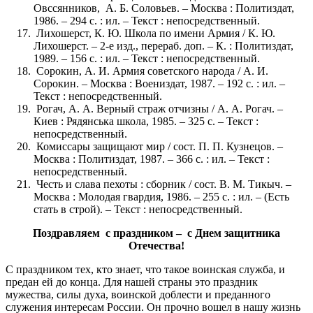
Овссянников, А. Б. Соловьев. – Москва : Политиздат,
1986. – 294 с. : ил. – Текст : непосредственный.
Лихошерст, К. Ю. Школа по имени Армия / К. Ю.
Лихошерст. – 2-е изд., перераб. доп. – К. : Политиздат,
1989. – 156 с. : ил. – Текст : непосредственный.
Сорокин, А. И. Армия советского народа / А. И.
Сорокин. – Москва : Воениздат, 1987. – 192 с. : ил. –
Текст : непосредственный.
Рогач, А. А. Верный страж отчизны / А. А. Рогач. –
Киев : Рядянська школа, 1985. – 325 с. – Текст :
непосредственный.
Комиссары защищают мир / сост. П. П. Кузнецов. –
Москва : Политиздат, 1987. – 366 с. : ил. – Текст :
непосредственный.
Честь и слава пехоты : сборник / сост. В. М. Тикыч. –
Москва : Молодая гвардия, 1986. – 255 с. : ил. – (Есть
стать в строй). – Текст : непосредственный.
Поздравляем с праздником – с Днем защитника
Отечества!
С праздником тех, кто знает, что такое воинская служба, и
предан ей до конца. Для нашей страны это праздник
мужества, силы духа, воинской доблести и преданного
служения интересам России. Он прочно вошел в нашу жизнь