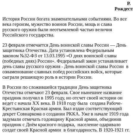
Р.
Рождест
История России богата знаменательными событиями. Во все
века героизм, мужество воинов России, мощь и слава
русского оружия были неотъемлемой частью величия
Российского государства.
23 февраля отмечается День воинской славы России — День
защитника Отечества. Дата установлена Федеральным
законом №32-ФЗ от 13.03.1995 «О днях воинской славы
(победных днях) России». Федеральный закон устанавливает
день славы русского оружия - День воинской славы России в
ознаменование славных побед российских войск, которые
сыграли решающую роль в истории России.
В России по сложившейся традиции День защитника
Отечества отмечают 23 февраля. Свое нынешнее название
праздник получил в 1995 году, но отсчет своей истории он
ведет с начала XX века. В 1918 году была создана Рабоче-
Крестьянская Красная армия. Был издан соответствующий
декрет Совнаркома о создании РККА. Уже в начале 1919 года
задумали отмечать годовщину Красной армии, объединив
праздник с Днём красного подарка, население одаривало
солдат своей Красной армии в благодарность. В 1920-1921 гг.