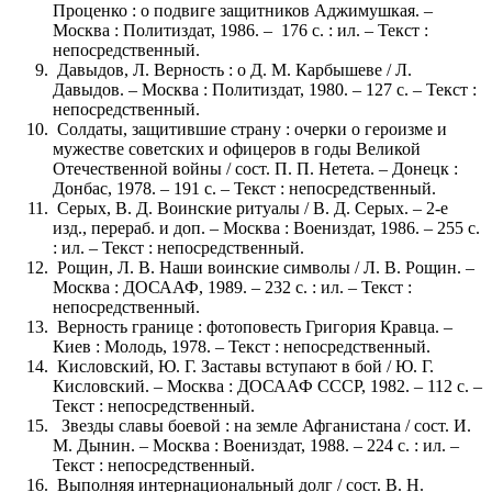
Проценко : о подвиге защитников Аджимушкая. –
Москва : Политиздат, 1986. – 176 с. : ил. – Текст :
непосредственный.
Давыдов, Л. Верность : о Д. М. Карбышеве / Л.
Давыдов. – Москва : Политиздат, 1980. – 127 с. – Текст :
непосредственный.
Солдаты, защитившие страну : очерки о героизме и
мужестве советских и офицеров в годы Великой
Отечественной войны / сост. П. П. Нетета. – Донецк :
Донбас, 1978. – 191 с. – Текст : непосредственный.
Серых, В. Д. Воинские ритуалы / В. Д. Серых. – 2-е
изд., перераб. и доп. – Москва : Воениздат, 1986. – 255 с.
: ил. – Текст : непосредственный.
Рощин, Л. В. Наши воинские символы / Л. В. Рощин. –
Москва : ДОСААФ, 1989. – 232 с. : ил. – Текст :
непосредственный.
Верность границе : фотоповесть Григория Кравца. –
Киев : Молодь, 1978. – Текст : непосредственный.
Кисловский, Ю. Г. Заставы вступают в бой / Ю. Г.
Кисловский. – Москва : ДОСААФ СССР, 1982. – 112 с. –
Текст : непосредственный.
Звезды славы боевой : на земле Афганистана / сост. И.
М. Дынин. – Москва : Воениздат, 1988. – 224 с. : ил. –
Текст : непосредственный.
Выполняя интернациональный долг / сост. В. Н.