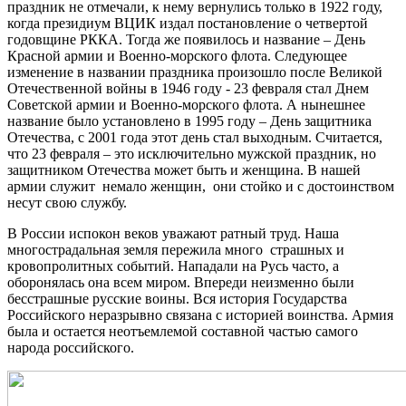
праздник не отмечали, к нему вернулись только в 1922 году,
когда президиум ВЦИК издал постановление о четвертой
годовщине РККА. Тогда же появилось и название – День
Красной армии и Военно-морского флота. Следующее
изменение в названии праздника произошло после Великой
Отечественной войны в 1946 году - 23 февраля стал Днем
Советской армии и Военно-морского флота. А нынешнее
название было установлено в 1995 году – День защитника
Отечества, с 2001 года этот день стал выходным. Считается,
что 23 февраля – это исключительно мужской праздник, но
защитником Отечества может быть и женщина. В нашей
армии служит немало женщин, они стойко и с достоинством
несут свою службу.
В России испокон веков уважают ратный труд. Наша
многострадальная земля пережила много страшных и
кровопролитных событий. Нападали на Русь часто, а
оборонялась она всем миром. Впереди неизменно были
бесстрашные русские воины. Вся история Государства
Российского неразрывно связана с историей воинства. Армия
была и остается неотъемлемой составной частью самого
народа российского.