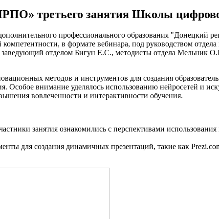
ИРПО» третьего занятия Школы цифров
дополнительного профессионального образования "Донецкий ре
компетентности, в формате вебинара, под руководством отдела
аведующий отделом Бигун Е.С., методисты отдела Мельник О.В
новационных методов и инструментов для создания образователь
я. Особое внимание уделялось использованию нейросетей и иск
овышения вовлеченности и интерактивности обучения.
астники занятия ознакомились с перспективами использования 
нты для создания динамичных презентаций, такие как Prezi.co