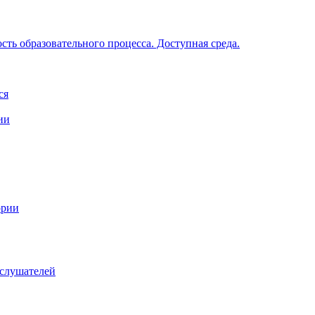
ть образовательного процесса. Доступная среда.
ся
ии
ории
 слушателей