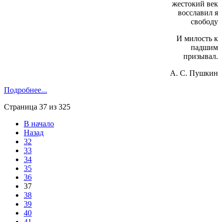
жестокий век
восславил я
свободу
И милость к
падшим
призывал.
А. С. Пушкин
Подробнее...
Страница 37 из 325
В начало
Назад
32
33
34
35
36
37
38
39
40
41